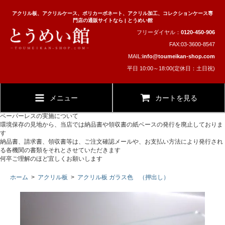
アクリル板、アクリルケース、ポリカーボネート、アクリル加工、コレクションケース専
門店の通販サイトなら | とうめい館
フリーダイヤル：
0120-450-906
FAX:03-3600-8547
MAIL:
info@toumeikan-shop.com
平日 10:00～18:00(定休日：土日祝)
メニュー
カートを見る
ペーパーレスの実施について
環境保存の見地から、当店では納品書や領収書の紙ベースの発行を廃止しておりま
す
納品書、請求書、領収書等は、ご注文確認メールや、お支払い方法により発行され
る各機関の書類をそれとさせていただきます
何卒ご理解のほど宜しくお願いします
ホーム
>
アクリル板
>
アクリル板 ガラス色 （押出し）