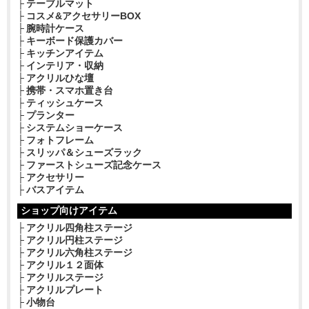
テーブルマット
コスメ&アクセサリーBOX
腕時計ケース
キーボード保護カバー
キッチンアイテム
インテリア・収納
アクリルひな壇
携帯・スマホ置き台
ティッシュケース
プランター
システムショーケース
フォトフレーム
スリッパ＆シューズラック
ファーストシューズ記念ケース
アクセサリー
バスアイテム
ショップ向けアイテム
アクリル四角柱ステージ
アクリル円柱ステージ
アクリル六角柱ステージ
アクリル１２面体
アクリルステージ
アクリルプレート
小物台