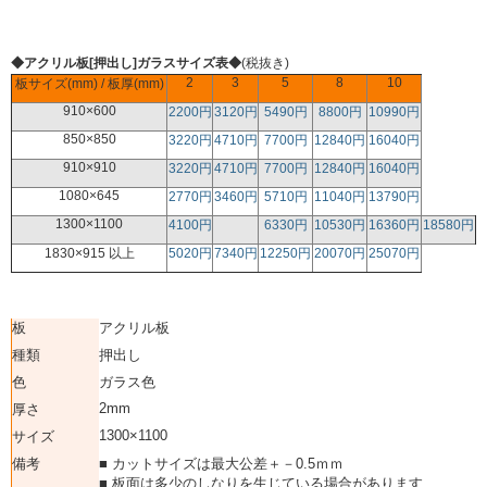
◆アクリル板[押出し]ガラスサイズ表◆
(税抜き)
2
3
5
8
10
板サイズ(mm) / 板厚(mm)
910×600
2200円
3120円
5490円
8800円
10990円
850×850
3220円
4710円
7700円
12840円
16040円
910×910
3220円
4710円
7700円
12840円
16040円
1080×645
2770円
3460円
5710円
11040円
13790円
1300×1100
4100円
6330円
10530円
16360円
18580円
1830×915 以上
5020円
7340円
12250円
20070円
25070円
板
アクリル板
種類
押出し
色
ガラス色
2mm
厚さ
1300×1100
サイズ
備考
■ カットサイズは最大公差＋－0.5ｍｍ
■ 板面は多少のしなりを生じている場合があります