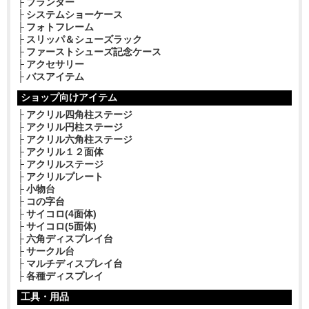
プランター
システムショーケース
フォトフレーム
スリッパ＆シューズラック
ファーストシューズ記念ケース
アクセサリー
バスアイテム
ショップ向けアイテム
アクリル四角柱ステージ
アクリル円柱ステージ
アクリル六角柱ステージ
アクリル１２面体
アクリルステージ
アクリルプレート
小物台
コの字台
サイコロ(4面体)
サイコロ(5面体)
六角ディスプレイ台
サークル台
マルチディスプレイ台
各種ディスプレイ
工具・用品