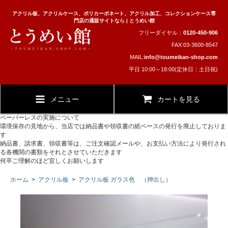
アクリル板、アクリルケース、ポリカーボネート、アクリル加工、コレクションケース専
門店の通販サイトなら | とうめい館
フリーダイヤル：
0120-450-906
FAX:03-3600-8547
MAIL:
info@toumeikan-shop.com
平日 10:00～18:00(定休日：土日祝)
メニュー
カートを見る
ペーパーレスの実施について
環境保存の見地から、当店では納品書や領収書の紙ベースの発行を廃止しておりま
す
納品書、請求書、領収書等は、ご注文確認メールや、お支払い方法により発行され
る各機関の書類をそれとさせていただきます
何卒ご理解のほど宜しくお願いします
ホーム
>
アクリル板
>
アクリル板 ガラス色 （押出し）