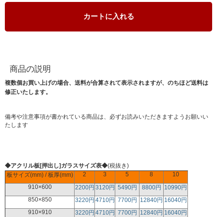
カートに入れる
商品の説明
複数個お買い上げの場合、送料が合算されて表示されますが、のちほど送料は
修正いたします。
備考や注意事項が書かれている商品は、必ずお読みいただきますようお願いい
たします
◆アクリル板[押出し]ガラスサイズ表◆
(税抜き)
2
3
5
8
10
板サイズ(mm) / 板厚(mm)
910×600
2200円
3120円
5490円
8800円
10990円
850×850
3220円
4710円
7700円
12840円
16040円
910×910
3220円
4710円
7700円
12840円
16040円