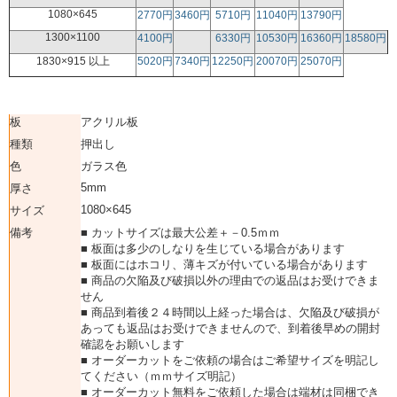
1080×645
2770円
3460円
5710円
11040円
13790円
1300×1100
4100円
6330円
10530円
16360円
18580円
1830×915 以上
5020円
7340円
12250円
20070円
25070円
板
アクリル板
種類
押出し
色
ガラス色
5mm
厚さ
1080×645
サイズ
備考
■ カットサイズは最大公差＋－0.5ｍｍ
■ 板面は多少のしなりを生じている場合があります
■ 板面にはホコリ、薄キズが付いている場合があります
■ 商品の欠陥及び破損以外の理由での返品はお受けできま
せん
■ 商品到着後２４時間以上経った場合は、欠陥及び破損が
あっても返品はお受けできませんので、到着後早めの開封
確認をお願いします
■ オーダーカットをご依頼の場合はご希望サイズを明記し
てください（ｍｍサイズ明記）
■ オーダーカット無料をご依頼した場合は端材は同梱でき