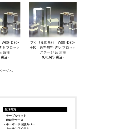
80×D80×
アクリル四角柱 W80×D80×
透明 ブロック
H40 送料無料 透明 ブロック
台 角柱
ステージ 台 角柱
(税込)
9,416円(税込)
ページへ
生活雑貨
テーブルマット
腕時計ケース
キーボード保護カバー
キッチンアイテム