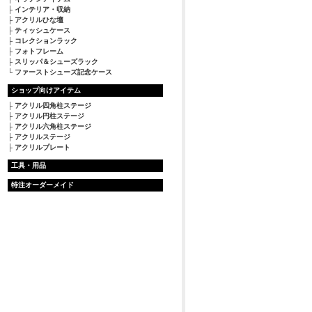
インテリア・収納
アクリルひな壇
ティッシュケース
コレクションラック
フォトフレーム
スリッパ＆シューズラック
ファーストシューズ記念ケース
ショップ向けアイテム
アクリル四角柱ステージ
アクリル円柱ステージ
アクリル六角柱ステージ
アクリルステージ
アクリルプレート
工具・用品
特注オーダーメイド