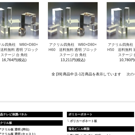
ル四角柱 W80×D80×
アクリル四角柱 W80×D80×
アクリル四角柱 W
 送料無料 透明 ブロック
H60 送料無料 透明 ブロック
H50 送料無料 
ステージ 台 角柱
ステージ 台 角柱
ステージ 
16,764円(税込)
13,211円(税込)
10,780円
全 [39] 商品中 [1-12] 商品を表示しています
次の
晶テレビ保護パネル
ポリカーボネート
ポリカーボネート板
クリル板
塩化ビニル樹脂
アクリル板 透明 (押出)
アクリル板 透明 (キャスト)