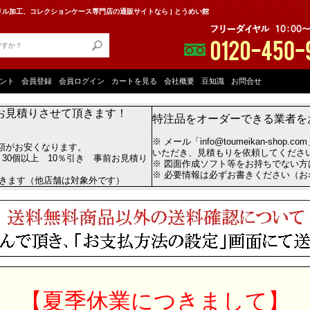
ル加工、コレクションケース専門店の通販サイトなら | とうめい館
ント
会員登録
会員ログイン
カートを見る
会社概要
豆知識
お問合せ
お見積りさせて頂きます！
特注品をオーダーできる業者を
※ メール「info@toumeikan-shop.
額がお安くなります。
いただき、見積もりを依頼してくださ
 30個以上 10％引き 事前お見積り
※ 図面作成ソフト等をお持ちでない
※ 必要情報は必ずお書きください（
だきます（他店舗は対象外です）
【夏季休業につきまして】