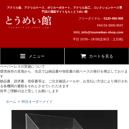
アクリル板、アクリルケース、ポリカーボネート、アクリル加工、コレクションケース専
門店の通販サイトなら | とうめい館
フリーダイヤル：
0120-450-906
FAX:03-3600-8547
MAIL:
info@toumeikan-shop.com
平日 10:00～18:00(定休日：土日祝)
メニュー
カートを見る
ペーパーレスの実施について
環境保存の見地から、当店では納品書や領収書の紙ベースの発行を廃止しておりま
す
納品書、請求書、領収書等は、ご注文確認メールや、お支払い方法により発行され
る各機関の書類をそれとさせていただきます
何卒ご理解のほど宜しくお願いします
ホーム
>
特注オーダーメイド