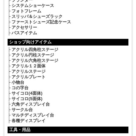
プランター
システムショーケース
フォトフレーム
スリッパ＆シューズラック
ファーストシューズ記念ケース
アクセサリー
バスアイテム
ショップ向けアイテム
アクリル四角柱ステージ
アクリル円柱ステージ
アクリル六角柱ステージ
アクリル１２面体
アクリルステージ
アクリルプレート
小物台
コの字台
サイコロ(4面体)
サイコロ(5面体)
六角ディスプレイ台
サークル台
マルチディスプレイ台
各種ディスプレイ
工具・用品