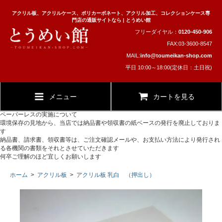
アクリル板、アクリルケース、ポリカーボネート、アクリル加工、コレクションケース専
門店の通販サイトなら | とうめい館
フリーダイヤル：
0120-450-906
FAX:03-3600-8547
MAIL:
info@toumeikan-shop.com
平日 10:00～18:00(定休日：土日祝)
メニュー
カートを見る
ペーパーレスの実施について
環境保存の見地から、当店では納品書や領収書の紙ベースの発行を廃止しておりま
す
納品書、請求書、領収書等は、ご注文確認メールや、お支払い方法により発行され
る各機関の書類をそれとさせていただきます
何卒ご理解のほど宜しくお願いします
ホーム
>
アクリル板
>
アクリル板 乳白 （押出し）