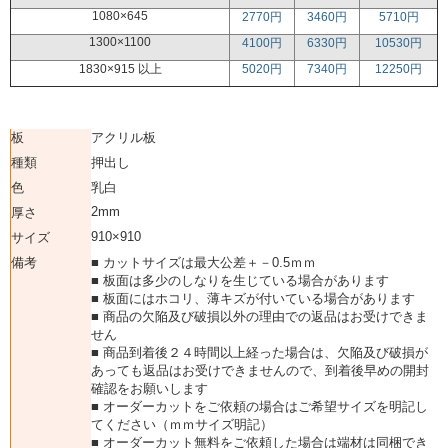
1080×645
2770円
3460円
5710円
1300×1100
4100円
6330円
10530円
1830×915 以上
5020円
7340円
12250円
板
アクリル板
種類
押出し
色
乳白
2mm
厚さ
910×910
サイズ
備考
■ カットサイズは最大公差＋－0.5ｍｍ
■ 板面は多少のしなりを生じている場合があります
■ 板面にはホコリ、薄キズが付いている場合があります
■ 商品の欠陥及び破損以外の理由での返品はお受けできま
せん
■ 商品到着後２４時間以上経った場合は、欠陥及び破損が
あっても返品はお受けできませんので、到着後早めの開封
確認をお願いします
■ オーダーカットをご依頼の場合はご希望サイズを明記し
てください（ｍｍサイズ明記）
■ オーダーカット無料をご依頼した場合は端材は同梱でき