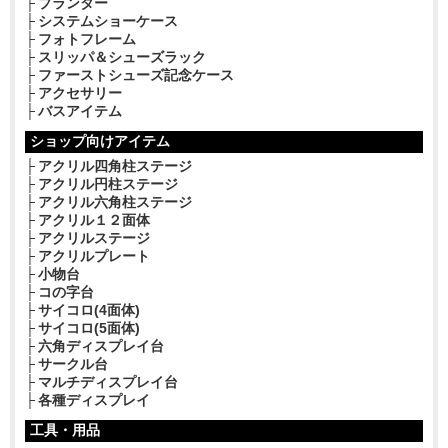
プランター
システムショーケース
フォトフレーム
スリッパ＆シューズラック
ファーストシューズ記念ケース
アクセサリー
バスアイテム
ショップ向けアイテム
アクリル四角柱ステージ
アクリル円柱ステージ
アクリル六角柱ステージ
アクリル１２面体
アクリルステージ
アクリルプレート
小物台
コの字台
サイコロ(4面体)
サイコロ(5面体)
六角ディスプレイ台
サークル台
マルチディスプレイ台
各種ディスプレイ
工具・用品