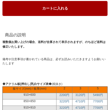
カートに入れる
商品の説明
複数個お買い上げの場合、送料が合算されて表示されますが、のちほど送料は
修正いたします。
備考や注意事項が書かれている商品は、必ずお読みいただきますようお願いい
たします
◆アクリル板[押出し]乳白サイズ表◆
(税抜き)
2
3
5
板サイズ(mm) / 板厚(mm)
910×600
2200円
3120円
5490円
850×850
3220円
4710円
7700円
910×910
3220円
4710円
7700円