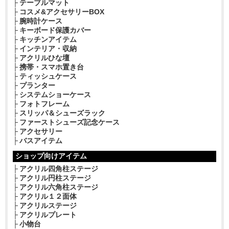
テーブルマット
コスメ&アクセサリーBOX
腕時計ケース
キーボード保護カバー
キッチンアイテム
インテリア・収納
アクリルひな壇
携帯・スマホ置き台
ティッシュケース
プランター
システムショーケース
フォトフレーム
スリッパ＆シューズラック
ファーストシューズ記念ケース
アクセサリー
バスアイテム
ショップ向けアイテム
アクリル四角柱ステージ
アクリル円柱ステージ
アクリル六角柱ステージ
アクリル１２面体
アクリルステージ
アクリルプレート
小物台