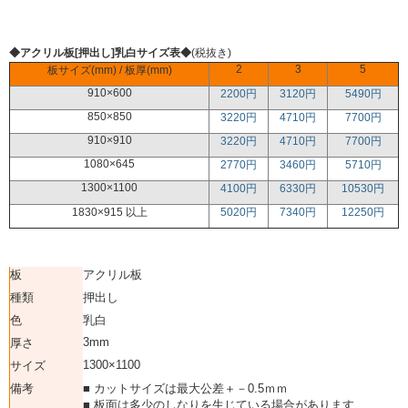
◆アクリル板[押出し]乳白サイズ表◆
(税抜き)
2
3
5
板サイズ(mm) / 板厚(mm)
910×600
2200円
3120円
5490円
850×850
3220円
4710円
7700円
910×910
3220円
4710円
7700円
1080×645
2770円
3460円
5710円
1300×1100
4100円
6330円
10530円
1830×915 以上
5020円
7340円
12250円
板
アクリル板
種類
押出し
色
乳白
3mm
厚さ
1300×1100
サイズ
備考
■ カットサイズは最大公差＋－0.5ｍｍ
■ 板面は多少のしなりを生じている場合があります