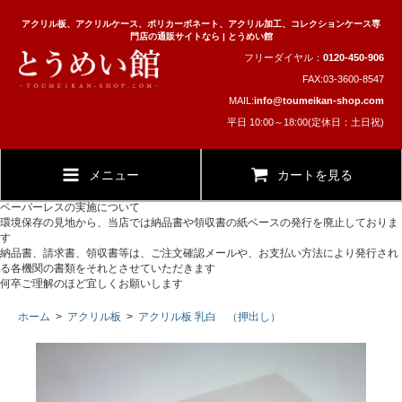
アクリル板、アクリルケース、ポリカーボネート、アクリル加工、コレクションケース専
門店の通販サイトなら | とうめい館
フリーダイヤル：
0120-450-906
FAX:03-3600-8547
MAIL:
info@toumeikan-shop.com
平日 10:00～18:00(定休日：土日祝)
メニュー
カートを見る
ペーパーレスの実施について
環境保存の見地から、当店では納品書や領収書の紙ベースの発行を廃止しておりま
す
納品書、請求書、領収書等は、ご注文確認メールや、お支払い方法により発行され
る各機関の書類をそれとさせていただきます
何卒ご理解のほど宜しくお願いします
ホーム
>
アクリル板
>
アクリル板 乳白 （押出し）