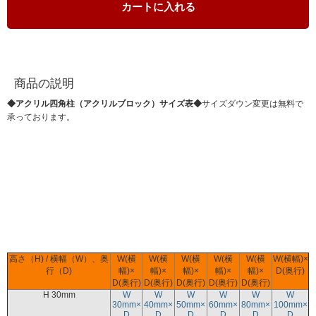
カートに入れる
商品の説明
◆アクリル四角柱（アクリルブロック）サイズ表◆
サイズダウン変更は無料で
承っております。
高さ（H) / 横幅（W）、奥
W(横
W(横
W(横
W(横
W(横
W(横幅)×
行（D)
幅)×
幅)×
幅)×
幅)×
幅)×
D(奥行)
D(奥行)
D(奥行)
D(奥行)
D(奥行)
D(奥行)
H 30mm
W
W
W
W
W
W
30mm×
40mm×
50mm×
60mm×
80mm×
100mm×
D
D
D
D
D
D