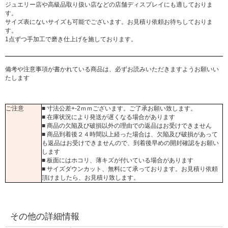
ジュエリー店や高級品取り扱い店などの店舗ディスプレイにも適しておりま
す。
サイズ表にないサイズも可能でございます。お見積り依頼お待ちしておりま
す。
1点ずつ手加工で磨き仕上げを施しております。
備考や注意事項が書かれている商品は、必ずお読みいただきますようお願いい
たします
ご注意
■ 寸法公差+-2ｍｍございます。ご了承お願い致します。
■ 在庫状況により発送が遅くなる場合があります
■ 商品の欠陥及び破損以外の理由での返品はお受けできません
■ 商品到着後２４時間以上経った場合は、欠陥及び破損があって
も返品はお受けできませんので、到着後早めの開封確認をお願い
します
■ 板面にはホコリ、薄キズが付いている場合があります
■ サイズダウンカット、無料にて承っております。お見積り依頼
頂けましたら、お見積り致します。
その他の詳細情報