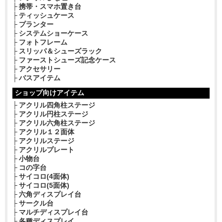
携帯・スマホ置き台
ティッシュケース
プランター
システムショーケース
フォトフレーム
スリッパ＆シューズラック
ファーストシューズ記念ケース
アクセサリー
バスアイテム
ショップ向けアイテム
アクリル四角柱ステージ
アクリル円柱ステージ
アクリル六角柱ステージ
アクリル１２面体
アクリルステージ
アクリルプレート
小物台
コの字台
サイコロ(4面体)
サイコロ(5面体)
六角ディスプレイ台
サークル台
マルチディスプレイ台
各種ディスプレイ