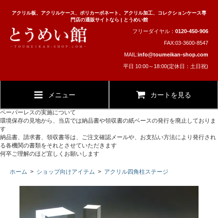
アクリル板、アクリルケース、ポリカーボネート、アクリル加工、コレクションケース専
門店の通販サイトなら | とうめい館
フリーダイヤル：
0120-450-906
FAX:03-3600-8547
MAIL:
info@toumeikan-shop.com
平日 10:00～18:00(定休日：土日祝)
メニュー
カートを見る
ペーパーレスの実施について
環境保存の見地から、当店では納品書や領収書の紙ベースの発行を廃止しておりま
す
納品書、請求書、領収書等は、ご注文確認メールや、お支払い方法により発行され
る各機関の書類をそれとさせていただきます
何卒ご理解のほど宜しくお願いします
ホーム
>
ショップ向けアイテム
>
アクリル四角柱ステージ