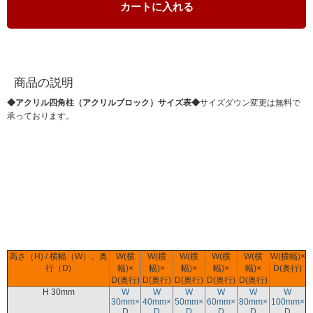
カートに入れる
商品の説明
◆アクリル四角柱（アクリルブロック）サイズ表◆
サイズダウン変更は無料で
承っております。
高さ（H) / 横幅（W）、奥
W(横
W(横
W(横
W(横
W(横
W(横幅)×
行（D)
幅)×
幅)×
幅)×
幅)×
幅)×
D(奥行)
D(奥行)
D(奥行)
D(奥行)
D(奥行)
D(奥行)
H 30mm
W
W
W
W
W
W
30mm×
40mm×
50mm×
60mm×
80mm×
100mm×
D
D
D
D
D
D