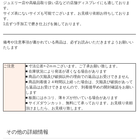
ジュエリー店や高級品取り扱い店などの店舗ディスプレイにも適しておりま
す。
サイズ表にないサイズも可能でございます。お見積り依頼お待ちしておりま
す。
1点ずつ手加工で磨き仕上げを施しております。
備考や注意事項が書かれている商品は、必ずお読みいただきますようお願いい
たします
ご注意
■ 寸法公差+-2ｍｍございます。ご了承お願い致します。
■ 在庫状況により発送が遅くなる場合があります
■ 商品の欠陥及び破損以外の理由での返品はお受けできません
■ 商品到着後２４時間以上経った場合は、欠陥及び破損があって
も返品はお受けできませんので、到着後早めの開封確認をお願い
します
■ 板面にはホコリ、薄キズが付いている場合があります
■ サイズダウンカット、無料にて承っております。お見積り依頼
頂けましたら、お見積り致します。
その他の詳細情報