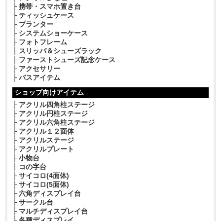
携帯・スマホ置き台
ティッシュケース
プランター
システムショーケース
フォトフレーム
スリッパ＆シューズラック
ファーストシューズ記念ケース
アクセサリー
バスアイテム
ショップ向けアイテム
アクリル四角柱ステージ
アクリル円柱ステージ
アクリル六角柱ステージ
アクリル１２面体
アクリルステージ
アクリルプレート
小物台
コの字台
サイコロ(4面体)
サイコロ(5面体)
六角ディスプレイ台
サークル台
マルチディスプレイ台
各種ディスプレイ