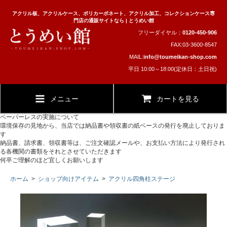
アクリル板、アクリルケース、ポリカーボネート、アクリル加工、コレクションケース専
門店の通販サイトなら | とうめい館
フリーダイヤル：
0120-450-906
FAX:03-3600-8547
MAIL:
info@toumeikan-shop.com
平日 10:00～18:00(定休日：土日祝)
メニュー
カートを見る
ペーパーレスの実施について
環境保存の見地から、当店では納品書や領収書の紙ベースの発行を廃止しておりま
す
納品書、請求書、領収書等は、ご注文確認メールや、お支払い方法により発行され
る各機関の書類をそれとさせていただきます
何卒ご理解のほど宜しくお願いします
ホーム
>
ショップ向けアイテム
>
アクリル四角柱ステージ