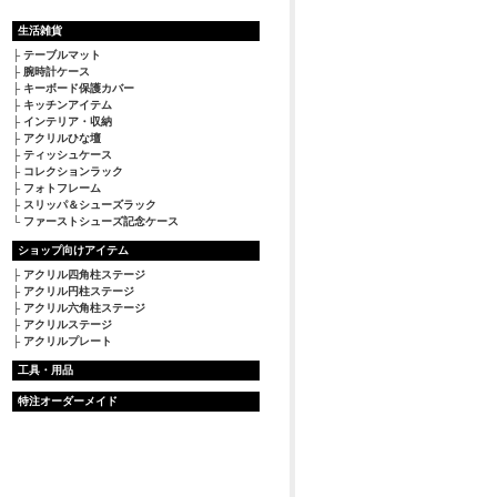
生活雑貨
テーブルマット
腕時計ケース
キーボード保護カバー
キッチンアイテム
インテリア・収納
アクリルひな壇
ティッシュケース
コレクションラック
フォトフレーム
スリッパ＆シューズラック
ファーストシューズ記念ケース
ショップ向けアイテム
アクリル四角柱ステージ
アクリル円柱ステージ
アクリル六角柱ステージ
アクリルステージ
アクリルプレート
工具・用品
特注オーダーメイド