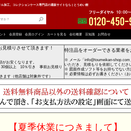
ル加工、コレクションケース専門店の通販サイトなら | とうめい館
ント
会員登録
会員ログイン
カートを見る
会社概要
豆知識
お問合せ
お見積りさせて頂きます！
特注品をオーダーできる業者を
※ メール「info@toumeikan-shop.
額がお安くなります。
いただき、見積もりを依頼してくださ
 30個以上 10％引き 事前お見積り
※ 図面作成ソフト等をお持ちでない
※ 必要情報は必ずお書きください（
だきます（他店舗は対象外です）
【夏季休業につきまして】