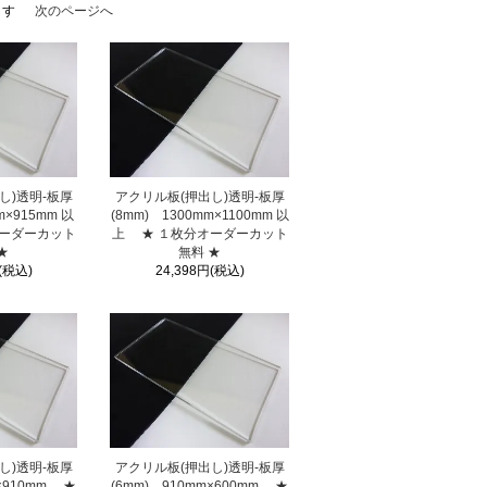
ます
次のページへ
し)透明-板厚
アクリル板(押出し)透明-板厚
m×915mm 以
(8mm) 1300mm×1100mm 以
オーダーカット
上 ★ １枚分オーダーカット
★
無料 ★
(税込)
24,398円(税込)
し)透明-板厚
アクリル板(押出し)透明-板厚
m×910mm ★
(6mm) 910mm×600mm ★