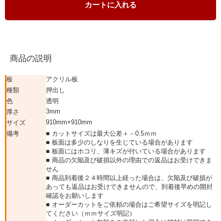
カートに入れる
商品の説明
板
アクリル板
種類
押出し
色
透明
3mm
厚さ
910mm×910mm
サイズ
備考
■ カットサイズは最大公差＋－0.5ｍｍ
■ 板面は多少のしなりを生じている場合があります
■ 板面にはホコリ、薄キズが付いている場合があります
■ 商品の欠陥及び破損以外の理由での返品はお受けできま
せん
■ 商品到着後２４時間以上経った場合は、欠陥及び破損が
あっても返品はお受けできませんので、到着後早めの開封
確認をお願いします
■ オーダーカットをご依頼の場合はご希望サイズを明記し
てください（ｍｍサイズ明記）