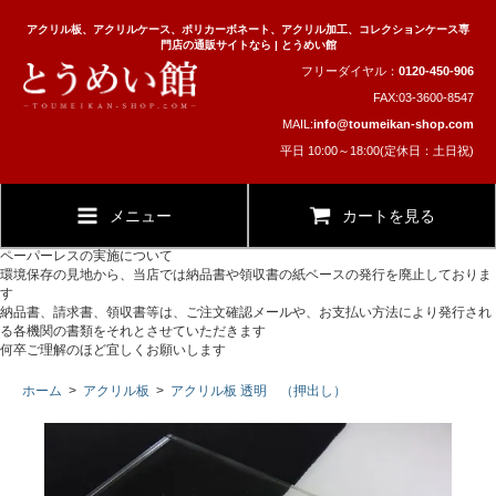
アクリル板、アクリルケース、ポリカーボネート、アクリル加工、コレクションケース専
門店の通販サイトなら | とうめい館
フリーダイヤル：
0120-450-906
FAX:03-3600-8547
MAIL:
info@toumeikan-shop.com
平日 10:00～18:00(定休日：土日祝)
メニュー
カートを見る
ペーパーレスの実施について
環境保存の見地から、当店では納品書や領収書の紙ベースの発行を廃止しておりま
す
納品書、請求書、領収書等は、ご注文確認メールや、お支払い方法により発行され
る各機関の書類をそれとさせていただきます
何卒ご理解のほど宜しくお願いします
ホーム
>
アクリル板
>
アクリル板 透明 （押出し）