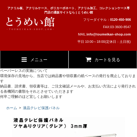
アクリル板、アクリルケース、ポリカーボネート、アクリル加工、コレクションケース専
門店の通販サイトなら | とうめい館
フリーダイヤル：
0120-450-906
FAX:03-3600-8547
MAIL:
info@toumeikan-shop.com
平日 10:00～18:00(定休日：土日祝)
メニュー
カートを見る
ペーパーレスの実施について
環境保存の見地から、当店では納品書や領収書の紙ベースの発行を廃止しておりま
す
納品書、請求書、領収書等は、ご注文確認メールや、お支払い方法により発行され
る各機関の書類をそれとさせていただきます
何卒ご理解のほど宜しくお願いします
ホーム
>
液晶テレビ保護パネル