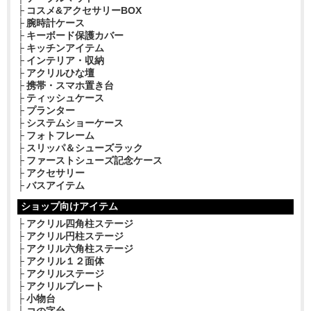
コスメ&アクセサリーBOX
腕時計ケース
キーボード保護カバー
キッチンアイテム
インテリア・収納
アクリルひな壇
携帯・スマホ置き台
ティッシュケース
プランター
システムショーケース
フォトフレーム
スリッパ＆シューズラック
ファーストシューズ記念ケース
アクセサリー
バスアイテム
ショップ向けアイテム
アクリル四角柱ステージ
アクリル円柱ステージ
アクリル六角柱ステージ
アクリル１２面体
アクリルステージ
アクリルプレート
小物台