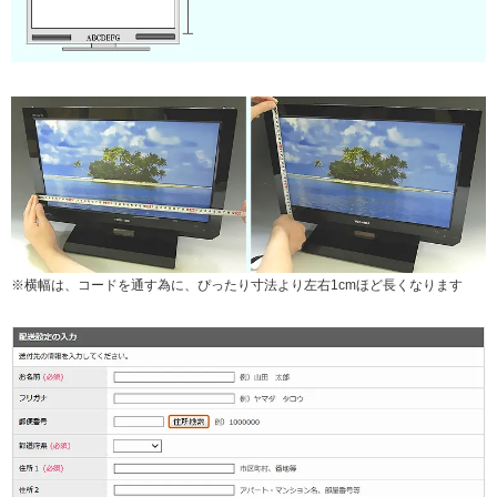
※横幅は、コードを通す為に、ぴったり寸法より左右1cmほど長くなります