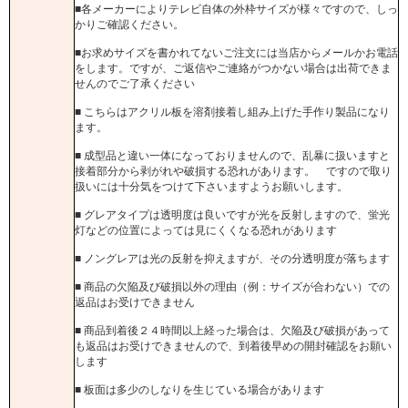
■各メーカーによりテレビ自体の外枠サイズが様々ですので、しっ
かりご確認ください。
■お求めサイズを書かれてないご注文には当店からメールかお電話
をします。ですが、ご返信やご連絡がつかない場合は出荷できま
せんのでご了承ください
■ こちらはアクリル板を溶剤接着し組み上げた手作り製品になり
ます。
■ 成型品と違い一体になっておりませんので、乱暴に扱いますと
接着部分から剥がれや破損する恐れがあります。 ですので取り
扱いには十分気をつけて下さいますようお願いします。
■ グレアタイプは透明度は良いですが光を反射しますので、蛍光
灯などの位置によっては見にくくなる恐れがあります
■ ノングレアは光の反射を抑えますが、その分透明度が落ちます
■ 商品の欠陥及び破損以外の理由（例：サイズが合わない）での
返品はお受けできません
■ 商品到着後２４時間以上経った場合は、欠陥及び破損があって
も返品はお受けできませんので、到着後早めの開封確認をお願い
します
■ 板面は多少のしなりを生じている場合があります