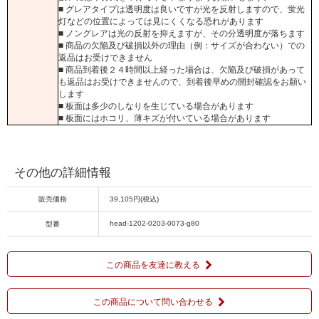
■ グレアタイプは透明度は良いですが光を反射しますので、蛍光
灯などの位置によっては見にくくなる恐れがあります
■ ノングレアは光の反射を抑えますが、その分透明度が落ちます
■ 商品の欠陥及び破損以外の理由（例：サイズが合わない）での
返品はお受けできません
■ 商品到着後２４時間以上経った場合は、欠陥及び破損があって
も返品はお受けできませんので、到着後早めの開封確認をお願い
します
■ 板面は多少のしなりを生じている場合があります
■ 板面にはホコリ、薄キズが付いている場合があります
その他の詳細情報
販売価格
39,105円(税込)
head-1202-0203-0073-g80
型番
この商品を友達に教える
この商品について問い合わせる