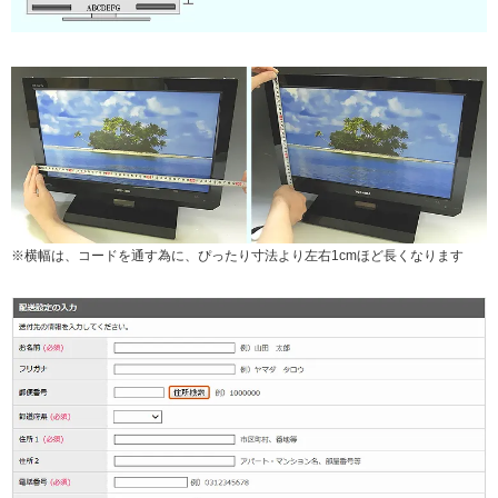
※横幅は、コードを通す為に、ぴったり寸法より左右1cmほど長くなります