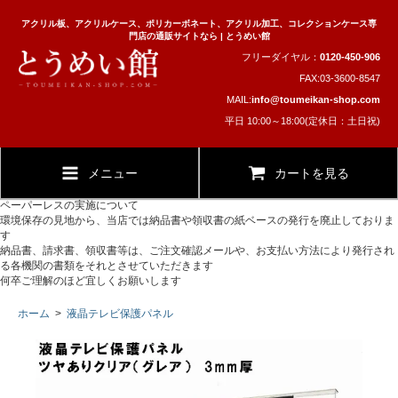
アクリル板、アクリルケース、ポリカーボネート、アクリル加工、コレクションケース専
門店の通販サイトなら | とうめい館
フリーダイヤル：
0120-450-906
FAX:03-3600-8547
MAIL:
info@toumeikan-shop.com
平日 10:00～18:00(定休日：土日祝)
メニュー
カートを見る
ペーパーレスの実施について
環境保存の見地から、当店では納品書や領収書の紙ベースの発行を廃止しておりま
す
納品書、請求書、領収書等は、ご注文確認メールや、お支払い方法により発行され
る各機関の書類をそれとさせていただきます
何卒ご理解のほど宜しくお願いします
ホーム
>
液晶テレビ保護パネル