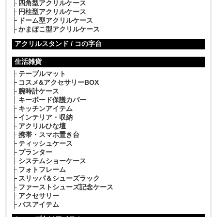
四角型アクリルケース
円柱型アクリルケース
ドーム型アクリルケース
かまぼこ型アクリルケース
アクリルスタンド / コの字台
生活雑貨
テーブルマット
コスメ&アクセサリーBOX
腕時計ケース
キーボード保護カバー
キッチンアイテム
インテリア・収納
アクリルひな壇
携帯・スマホ置き台
ティッシュケース
プランター
システムショーケース
フォトフレーム
スリッパ＆シューズラック
ファーストシューズ記念ケース
アクセサリー
バスアイテム