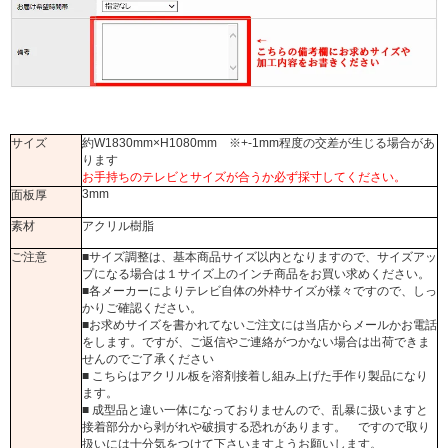
サイズ
約W1830mm×H1080mm ※+-1mm程度の交差が生じる場合があ
ります
お手持ちのテレビとサイズが合うか必ず採寸してください。
3mm
面板厚
素材
アクリル樹脂
ご注意
■サイズ調整は、基本商品サイズ以内となりますので、サイズアッ
プになる場合は１サイズ上のインチ商品をお買い求めください。
■各メーカーによりテレビ自体の外枠サイズが様々ですので、しっ
かりご確認ください。
■お求めサイズを書かれてないご注文には当店からメールかお電話
をします。ですが、ご返信やご連絡がつかない場合は出荷できま
せんのでご了承ください
■ こちらはアクリル板を溶剤接着し組み上げた手作り製品になり
ます。
■ 成型品と違い一体になっておりませんので、乱暴に扱いますと
接着部分から剥がれや破損する恐れがあります。 ですので取り
扱いには十分気をつけて下さいますようお願いします。