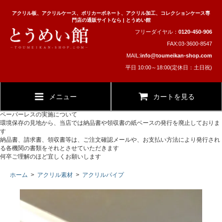
アクリル板、アクリルケース、ポリカーボネート、アクリル加工、コレクションケース専
門店の通販サイトなら | とうめい館
フリーダイヤル：
0120-450-906
FAX:03-3600-8547
MAIL:
info@toumeikan-shop.com
平日 10:00～18:00(定休日：土日祝)
メニュー
カートを見る
ペーパーレスの実施について
環境保存の見地から、当店では納品書や領収書の紙ベースの発行を廃止しておりま
す
納品書、請求書、領収書等は、ご注文確認メールや、お支払い方法により発行され
る各機関の書類をそれとさせていただきます
何卒ご理解のほど宜しくお願いします
ホーム
>
アクリル素材
>
アクリルパイプ