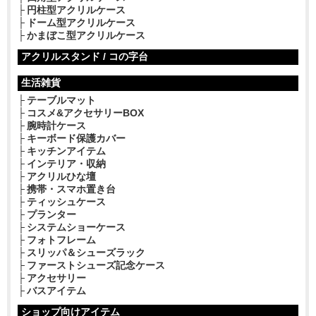
円柱型アクリルケース
ドーム型アクリルケース
かまぼこ型アクリルケース
アクリルスタンド / コの字台
生活雑貨
テーブルマット
コスメ&アクセサリーBOX
腕時計ケース
キーボード保護カバー
キッチンアイテム
インテリア・収納
アクリルひな壇
携帯・スマホ置き台
ティッシュケース
プランター
システムショーケース
フォトフレーム
スリッパ＆シューズラック
ファーストシューズ記念ケース
アクセサリー
バスアイテム
ショップ向けアイテム