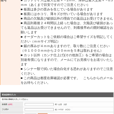
備考
■ カットサイズは最大公差＋－2ｍｍ、厚みは最大交差＋－0.5
ｍｍ（あくまで目安ですのでご注意ください）
■ 板面は多少の歪みを生じている場合があります
■ 板面にはホコリ、薄キズが付いている場合があります
■ 商品の欠陥及び破損以外の理由での返品はお受けできません
■ 商品到着後２４時間以上経った場合は、欠陥及び破損があっ
ても返品はお受けできませんので、到着後早めの開封確認をお
願いします
■ オーダーカットをご依頼の場合はご希望サイズを明記してく
ださい（ｍｍサイズ明記）
■ 鋸の厚みが４ｍｍありますので、取り数にご注意ください
（※１０００ｍｍから２００ｍｍを５本は取れません）
■ カット以外（カンナ仕上げ)(その他加工）をご希望の場合は
別途有償になりますので、メールにてお見積りをお送りいたし
ます
■ シンナー類で拭いた場合白化する恐れがありますのでご注意
ください。
■ この商品は都度在庫確認が必要です。 こちらからのメール
をお待ちください。