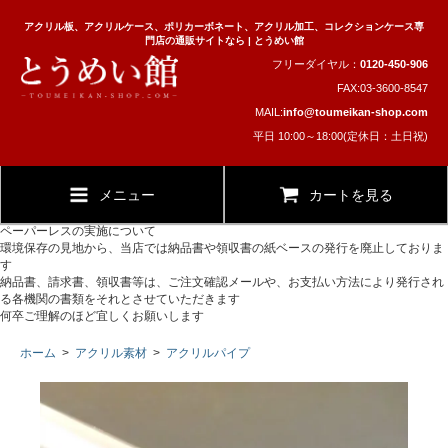
アクリル板、アクリルケース、ポリカーボネート、アクリル加工、コレクションケース専
門店の通販サイトなら | とうめい館
フリーダイヤル：
0120-450-906
FAX:03-3600-8547
MAIL:
info@toumeikan-shop.com
平日 10:00～18:00(定休日：土日祝)
メニュー
カートを見る
ペーパーレスの実施について
環境保存の見地から、当店では納品書や領収書の紙ベースの発行を廃止しておりま
す
納品書、請求書、領収書等は、ご注文確認メールや、お支払い方法により発行され
る各機関の書類をそれとさせていただきます
何卒ご理解のほど宜しくお願いします
ホーム
>
アクリル素材
>
アクリルパイプ