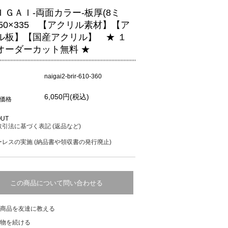
ＩＧＡＩ-両面カラー-板厚(8ミ
550×335 【アクリル素材】【ア
ル板】【国産アクリル】 ★ １
オーダーカット無料 ★
naigai2-brir-610-360
6,050円(税込)
価格
OUT
引法に基づく表記 (返品など)
レスの実施 (納品書や領収書の発行廃止)
この商品について問い合わせる
商品を友達に教える
物を続ける