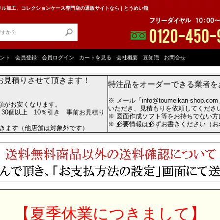
ル加工、コレクションケース専門店の通販サイトなら | とうめい館
ント
会員登録
会員ログイン
カートを見る
会社概要
豆知識
お問合せ
お見積りさせて頂きます！
特注品をオーダーできる業者を
※ メール「info@toumeikan-shop.
額がお安くなります。
いただき、見積もりを依頼してくださ
 30個以上 10％引き 事前お見積り
※ 図面作成ソフト等をお持ちでない
※ 必要情報は必ずお書きください（
だきます（他店舗は対象外です）
【夏季休業につきまして】