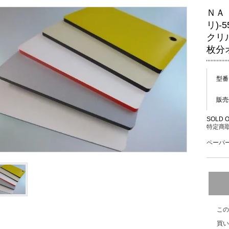
ＮＡ
リ)-
クリ
枚分
型番
販売
SOLD 
特定商取
ペーパー
この
買い