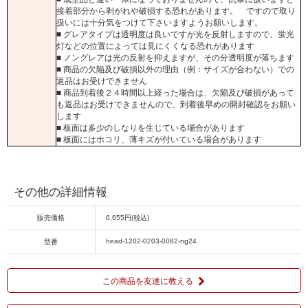
接着部分から剥がれや破損する恐れがあります。 ですので取り
扱いには十分気をつけて下さいますようお願いします。
■ グレアタイプは透明度は良いですが光を反射しますので、蛍光
灯などの位置によっては見にくくなる恐れがあります
■ ノングレアは光の反射を抑えますが、その分透明度が落ちます
■ 商品の欠陥及び破損以外の理由（例：サイズが合わない）での
返品はお受けできません
■ 商品到着後２４時間以上経った場合は、欠陥及び破損があって
も返品はお受けできませんので、到着後早めの開封確認をお願い
します
■ 板面は多少のしなりを生じている場合があります
■ 板面にはホコリ、薄キズが付いている場合があります
その他の詳細情報
販売価格
6,655円(税込)
head-1202-0203-0082-ng24
型番
この商品を友達に教える