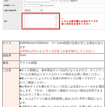
サイズ
約W580mm×H380mm ※+-1mm程度の交差が生じる場合があり
ます
お手持ちのテレビとサイズが合うか必ず採寸してください。
3mm
面板厚
素材
アクリル樹脂
ご注意
■サイズ調整は、基本商品サイズ以内となりますので、サイズアッ
プになる場合は１サイズ上のインチ商品をお買い求めください。
■各メーカーによりテレビ自体の外枠サイズが様々ですので、しっ
かりご確認ください。
■お求めサイズを書かれてないご注文には当店からメールかお電話
をします。ですが、ご返信やご連絡がつかない場合は出荷できま
せんのでご了承ください
■ こちらはアクリル板を溶剤接着し組み上げた手作り製品になり
ます。
■ 成型品と違い一体になっておりませんので、乱暴に扱いますと