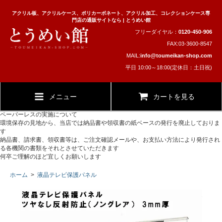
アクリル板、アクリルケース、ポリカーボネート、アクリル加工、コレクションケース専
門店の通販サイトなら | とうめい館
フリーダイヤル：
0120-450-906
FAX:03-3600-8547
MAIL:
info@toumeikan-shop.com
平日 10:00～18:00(定休日：土日祝)
メニュー
カートを見る
ペーパーレスの実施について
環境保存の見地から、当店では納品書や領収書の紙ベースの発行を廃止しておりま
す
納品書、請求書、領収書等は、ご注文確認メールや、お支払い方法により発行され
る各機関の書類をそれとさせていただきます
何卒ご理解のほど宜しくお願いします
ホーム
>
液晶テレビ保護パネル