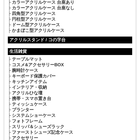
カラーアクリルケース 台座あり
カラーアクリルケース 台座なし
四角型アクリルケース
円柱型アクリルケース
ドーム型アクリルケース
かまぼこ型アクリルケース
アクリルスタンド / コの字台
生活雑貨
テーブルマット
コスメ&アクセサリーBOX
腕時計ケース
キーボード保護カバー
キッチンアイテム
インテリア・収納
アクリルひな壇
携帯・スマホ置き台
ティッシュケース
プランター
システムショーケース
フォトフレーム
スリッパ＆シューズラック
ファーストシューズ記念ケース
アクセサリー