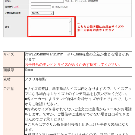
サイズ
約W1205mm×H735mm ※+-1mm程度の交差が生じる場合があ
ります
お手持ちのテレビとサイズが合うか必ず採寸してください。
3mm
面板厚
素材
アクリル樹脂
ご注意
■サイズ調整は、基本商品サイズ以内となりますので、サイズアッ
プになる場合は１サイズ上のインチ商品をお買い求めください。
■各メーカーによりテレビ自体の外枠サイズが様々ですので、しっ
かりご確認ください。
■お求めサイズを書かれてないご注文には当店からメールかお電話
をします。ですが、ご返信やご連絡がつかない場合は出荷できま
せんのでご了承ください
■ こちらはアクリル板を溶剤接着し組み上げた手作り製品になり
ます。
■ 成型品と違い一体になっておりませんので、乱暴に扱いますと