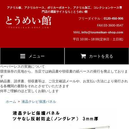
アクリル板、アクリルケース、ポリカーボネート、アクリル加工、コレクションケース専
門店の通販サイトなら | とうめい館
フリーダイヤル：
0120-450-906
FAX:03-3600-8547
MAIL:
info@toumeikan-shop.com
平日 10:00～18:00(定休日：土日祝)
メニュー
カートを見る
ペーパーレスの実施について
環境保存の見地から、当店では納品書や領収書の紙ベースの発行を廃止しておりま
す
納品書、請求書、領収書等は、ご注文確認メールや、お支払い方法により発行され
る各機関の書類をそれとさせていただきます
何卒ご理解のほど宜しくお願いします
ホーム
>
液晶テレビ保護パネル