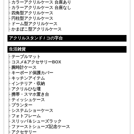
カラーアクリルケース 台座あり
カラーアクリルケース 台座なし
四角型アクリルケース
円柱型アクリルケース
ドーム型アクリルケース
かまぼこ型アクリルケース
アクリルスタンド / コの字台
生活雑貨
テーブルマット
コスメ&アクセサリーBOX
腕時計ケース
キーボード保護カバー
キッチンアイテム
インテリア・収納
アクリルひな壇
携帯・スマホ置き台
ティッシュケース
プランター
システムショーケース
フォトフレーム
スリッパ＆シューズラック
ファーストシューズ記念ケース
アクセサリー