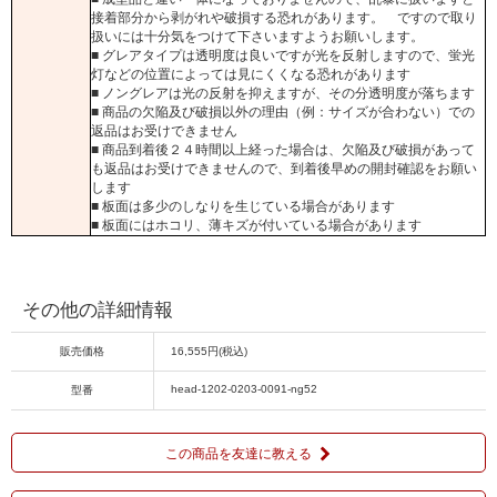
接着部分から剥がれや破損する恐れがあります。 ですので取り
扱いには十分気をつけて下さいますようお願いします。
■ グレアタイプは透明度は良いですが光を反射しますので、蛍光
灯などの位置によっては見にくくなる恐れがあります
■ ノングレアは光の反射を抑えますが、その分透明度が落ちます
■ 商品の欠陥及び破損以外の理由（例：サイズが合わない）での
返品はお受けできません
■ 商品到着後２４時間以上経った場合は、欠陥及び破損があって
も返品はお受けできませんので、到着後早めの開封確認をお願い
します
■ 板面は多少のしなりを生じている場合があります
■ 板面にはホコリ、薄キズが付いている場合があります
その他の詳細情報
販売価格
16,555円(税込)
head-1202-0203-0091-ng52
型番
この商品を友達に教える