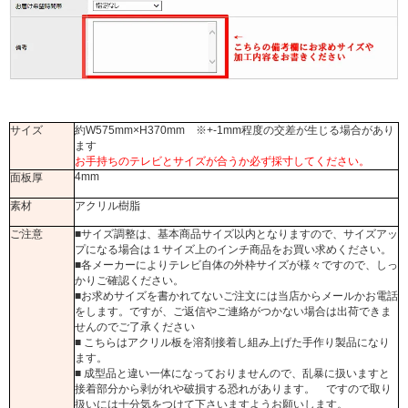
サイズ
約W575mm×H370mm ※+-1mm程度の交差が生じる場合があり
ます
お手持ちのテレビとサイズが合うか必ず採寸してください。
4mm
面板厚
素材
アクリル樹脂
ご注意
■サイズ調整は、基本商品サイズ以内となりますので、サイズアッ
プになる場合は１サイズ上のインチ商品をお買い求めください。
■各メーカーによりテレビ自体の外枠サイズが様々ですので、しっ
かりご確認ください。
■お求めサイズを書かれてないご注文には当店からメールかお電話
をします。ですが、ご返信やご連絡がつかない場合は出荷できま
せんのでご了承ください
■ こちらはアクリル板を溶剤接着し組み上げた手作り製品になり
ます。
■ 成型品と違い一体になっておりませんので、乱暴に扱いますと
接着部分から剥がれや破損する恐れがあります。 ですので取り
扱いには十分気をつけて下さいますようお願いします。