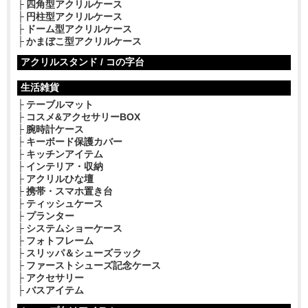
四角型アクリルケース
円柱型アクリルケース
ドーム型アクリルケース
かまぼこ型アクリルケース
アクリルスタンド / コの字台
生活雑貨
テーブルマット
コスメ&アクセサリーBOX
腕時計ケース
キーボード保護カバー
キッチンアイテム
インテリア・収納
アクリルひな壇
携帯・スマホ置き台
ティッシュケース
プランター
システムショーケース
フォトフレーム
スリッパ＆シューズラック
ファーストシューズ記念ケース
アクセサリー
バスアイテム