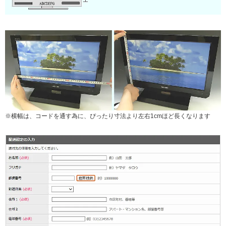
※横幅は、コードを通す為に、ぴったり寸法より左右1cmほど長くなります