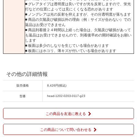
■ グレアタイプは透明度は良いですが光を反射しますので、蛍光
灯などの位置によっては見にくくなる恐れがあります
■ ノングレアは光の反射を抑えますが、その分透明度が落ちます
■ 商品の欠陥及び破損以外の理由（例：サイズが合わない）での
返品はお受けできません
■ 商品到着後２４時間以上経った場合は、欠陥及び破損があって
も返品はお受けできませんので、到着後早めの開封確認をお願い
します
■ 板面は多少のしなりを生じている場合があります
■ 板面にはホコリ、薄キズが付いている場合があります
その他の詳細情報
販売価格
8,426円(税込)
head-1202-0203-0117-g23
型番
この商品を友達に教える
この商品について問い合わせる