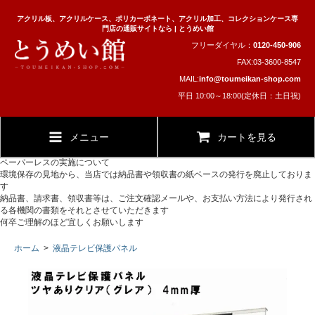
アクリル板、アクリルケース、ポリカーボネート、アクリル加工、コレクションケース専
門店の通販サイトなら | とうめい館
フリーダイヤル：
0120-450-906
FAX:03-3600-8547
MAIL:
info@toumeikan-shop.com
平日 10:00～18:00(定休日：土日祝)
メニュー
カートを見る
ペーパーレスの実施について
環境保存の見地から、当店では納品書や領収書の紙ベースの発行を廃止しておりま
す
納品書、請求書、領収書等は、ご注文確認メールや、お支払い方法により発行され
る各機関の書類をそれとさせていただきます
何卒ご理解のほど宜しくお願いします
ホーム
>
液晶テレビ保護パネル