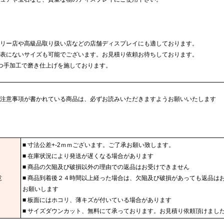
リー店や高級品取り扱い店などの店舗ディスプレイにも適しております。
表にないサイズも可能でございます。お見積り依頼お待ちしております。
つ手加工で磨き仕上げを施しております。
注意事項が書かれている商品は、必ずお読みいただきますようお願いいたします
■ 寸法公差+-2ｍｍございます。ご了承お願い致します。
■ 在庫状況により発送が遅くなる場合があります
■ 商品の欠陥及び破損以外の理由での返品はお受けできません
意
■ 商品到着後２４時間以上経った場合は、欠陥及び破損があっても返品は
お願いします
■ 板面にはホコリ、薄キズが付いている場合があります
■ サイズダウンカット、無料にて承っております。お見積り依頼頂けまし