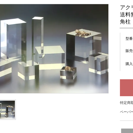
アク
送料
角柱
型番
販売
購入
特定商取
ペーパー