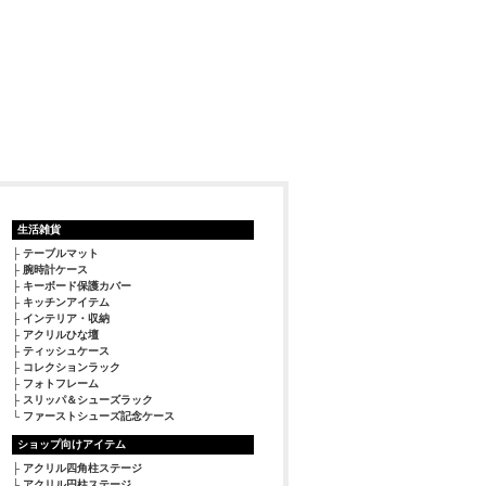
生活雑貨
テーブルマット
腕時計ケース
キーボード保護カバー
キッチンアイテム
インテリア・収納
アクリルひな壇
ティッシュケース
コレクションラック
フォトフレーム
スリッパ＆シューズラック
ファーストシューズ記念ケース
ショップ向けアイテム
アクリル四角柱ステージ
アクリル円柱ステージ