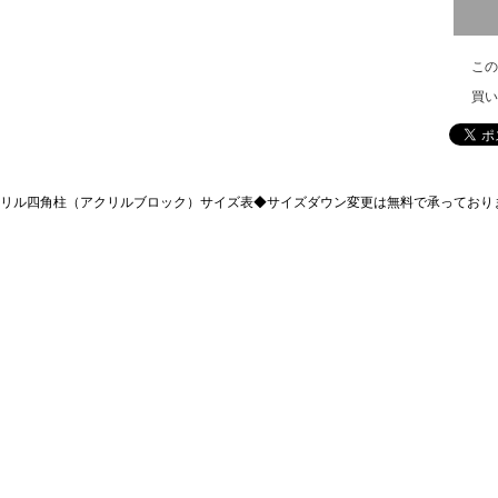
この
買い
リル四角柱（アクリルブロック）サイズ表◆
サイズダウン変更は無料で承っており