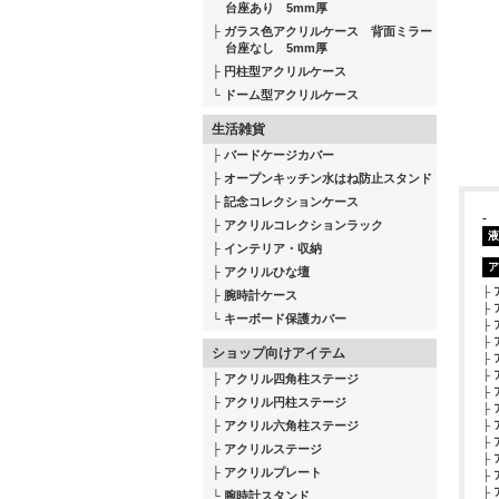
台座あり 5mm厚
ガラス色アクリルケース 背面ミラー
台座なし 5mm厚
円柱型アクリルケース
ドーム型アクリルケース
生活雑貨
バードケージカバー
オープンキッチン水はね防止スタンド
記念コレクションケース
-
アクリルコレクションラック
液
インテリア・収納
ア
アクリルひな壇
腕時計ケース
キーボード保護カバー
ショップ向けアイテム
アクリル四角柱ステージ
アクリル円柱ステージ
アクリル六角柱ステージ
アクリルステージ
アクリルプレート
腕時計スタンド