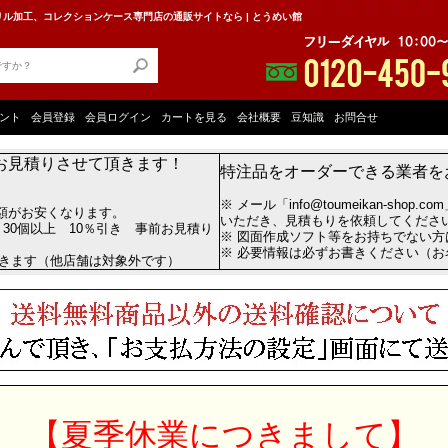
ル加工、コレクションケース専門店の通販サイトなら | とうめい館
ント
会員登録
会員ログイン
カートを見る
会社概要
豆知識
お問合せ
お見積りさせて頂きます！
特注品をオーダーできる業者を
※ メール「info@toumeikan-shop.
額がお安くなります。
いただき、見積もりを依頼してくださ
 30個以上 10％引き 事前お見積り
※ 図面作成ソフト等をお持ちでない
※ 必要情報は必ずお書きください（
だきます（他店舗は対象外です）
【夏季休業につきまして】