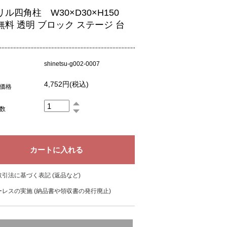
リル四角柱 W30×D30×H150
無料 透明 ブロック ステージ 台
shinetsu-g002-0007
4,752円(税込)
価格
数
引法に基づく表記 (返品など)
レスの実施 (納品書や領収書の発行廃止)