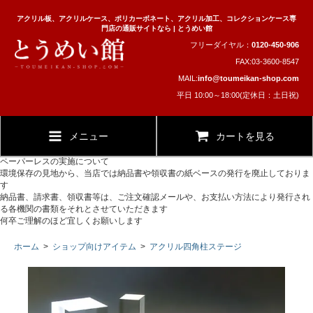
アクリル板、アクリルケース、ポリカーボネート、アクリル加工、コレクションケース専
門店の通販サイトなら | とうめい館
フリーダイヤル：
0120-450-906
FAX:03-3600-8547
MAIL:
info@toumeikan-shop.com
平日 10:00～18:00(定休日：土日祝)
メニュー
カートを見る
ペーパーレスの実施について
環境保存の見地から、当店では納品書や領収書の紙ベースの発行を廃止しておりま
す
納品書、請求書、領収書等は、ご注文確認メールや、お支払い方法により発行され
る各機関の書類をそれとさせていただきます
何卒ご理解のほど宜しくお願いします
ホーム
>
ショップ向けアイテム
>
アクリル四角柱ステージ