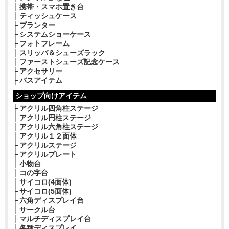
携帯・スマホ置き台
ティッシュケース
プランター
システムショーケース
フォトフレーム
スリッパ＆シューズラック
ファーストシューズ記念ケース
アクセサリー
バスアイテム
ショップ向けアイテム
アクリル四角柱ステージ
アクリル円柱ステージ
アクリル六角柱ステージ
アクリル１２面体
アクリルステージ
アクリルプレート
小物台
コの字台
サイコロ(4面体)
サイコロ(5面体)
六角ディスプレイ台
サークル台
マルチディスプレイ台
各種ディスプレイ