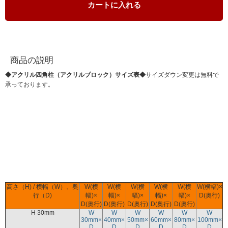
カートに入れる
商品の説明
◆アクリル四角柱（アクリルブロック）サイズ表◆
サイズダウン変更は無料で
承っております。
高さ（H) / 横幅（W）、奥
W(横
W(横
W(横
W(横
W(横
W(横幅)×
行（D)
幅)×
幅)×
幅)×
幅)×
幅)×
D(奥行)
D(奥行)
D(奥行)
D(奥行)
D(奥行)
D(奥行)
H 30mm
W
W
W
W
W
W
30mm×
40mm×
50mm×
60mm×
80mm×
100mm×
D
D
D
D
D
D