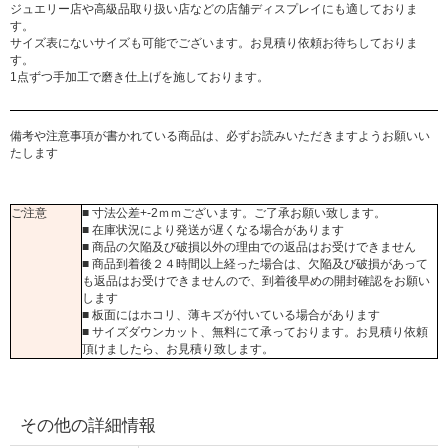
ジュエリー店や高級品取り扱い店などの店舗ディスプレイにも適しておりま
す。
サイズ表にないサイズも可能でございます。お見積り依頼お待ちしておりま
す。
1点ずつ手加工で磨き仕上げを施しております。
備考や注意事項が書かれている商品は、必ずお読みいただきますようお願いい
たします
ご注意
■ 寸法公差+-2ｍｍございます。ご了承お願い致します。
■ 在庫状況により発送が遅くなる場合があります
■ 商品の欠陥及び破損以外の理由での返品はお受けできません
■ 商品到着後２４時間以上経った場合は、欠陥及び破損があって
も返品はお受けできませんので、到着後早めの開封確認をお願い
します
■ 板面にはホコリ、薄キズが付いている場合があります
■ サイズダウンカット、無料にて承っております。お見積り依頼
頂けましたら、お見積り致します。
その他の詳細情報