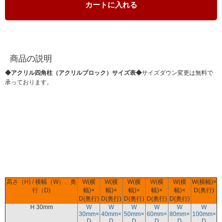
カートに入れる
商品の説明
◆アクリル四角柱（アクリルブロック）サイズ表◆
サイズダウン変更は無料で
承っております。
高さ（H) / 横幅（W）、奥
W(横
W(横
W(横
W(横
W(横
W(横幅)×
行（D)
幅)×
幅)×
幅)×
幅)×
幅)×
D(奥行)
D(奥行)
D(奥行)
D(奥行)
D(奥行)
D(奥行)
H 30mm
W
W
W
W
W
W
30mm×
40mm×
50mm×
60mm×
80mm×
100mm×
D
D
D
D
D
D