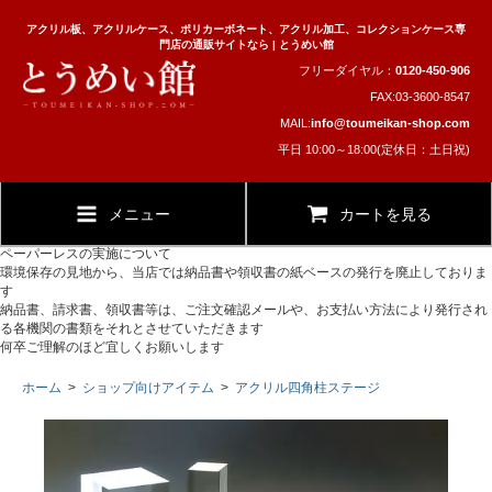
アクリル板、アクリルケース、ポリカーボネート、アクリル加工、コレクションケース専
門店の通販サイトなら | とうめい館
フリーダイヤル：
0120-450-906
FAX:03-3600-8547
MAIL:
info@toumeikan-shop.com
平日 10:00～18:00(定休日：土日祝)
メニュー
カートを見る
ペーパーレスの実施について
環境保存の見地から、当店では納品書や領収書の紙ベースの発行を廃止しておりま
す
納品書、請求書、領収書等は、ご注文確認メールや、お支払い方法により発行され
る各機関の書類をそれとさせていただきます
何卒ご理解のほど宜しくお願いします
ホーム
>
ショップ向けアイテム
>
アクリル四角柱ステージ