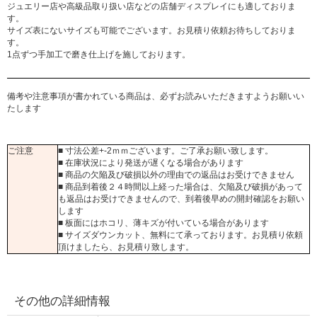
ジュエリー店や高級品取り扱い店などの店舗ディスプレイにも適しておりま
す。
サイズ表にないサイズも可能でございます。お見積り依頼お待ちしておりま
す。
1点ずつ手加工で磨き仕上げを施しております。
備考や注意事項が書かれている商品は、必ずお読みいただきますようお願いい
たします
ご注意
■ 寸法公差+-2ｍｍございます。ご了承お願い致します。
■ 在庫状況により発送が遅くなる場合があります
■ 商品の欠陥及び破損以外の理由での返品はお受けできません
■ 商品到着後２４時間以上経った場合は、欠陥及び破損があって
も返品はお受けできませんので、到着後早めの開封確認をお願い
します
■ 板面にはホコリ、薄キズが付いている場合があります
■ サイズダウンカット、無料にて承っております。お見積り依頼
頂けましたら、お見積り致します。
その他の詳細情報