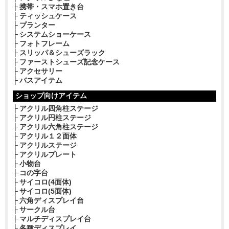
携帯・スマホ置き台
ティッシュケース
プランター
システムショーケース
フォトフレーム
スリッパ＆シューズラック
ファーストシューズ記念ケース
アクセサリー
バスアイテム
ショップ向けアイテム
アクリル四角柱ステージ
アクリル円柱ステージ
アクリル六角柱ステージ
アクリル１２面体
アクリルステージ
アクリルプレート
小物台
コの字台
サイコロ(4面体)
サイコロ(5面体)
六角ディスプレイ台
サークル台
マルチディスプレイ台
各種ディスプレイ