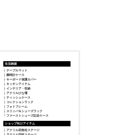
生活雑貨
テーブルマット
腕時計ケース
キーボード保護カバー
キッチンアイテム
インテリア・収納
アクリルひな壇
ティッシュケース
コレクションラック
フォトフレーム
スリッパ＆シューズラック
ファーストシューズ記念ケース
ショップ向けアイテム
アクリル四角柱ステージ
アクリル円柱ステージ