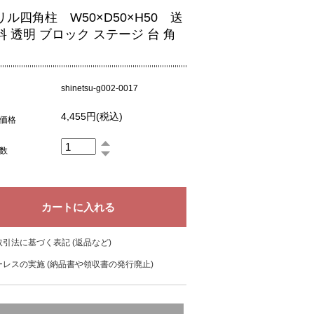
ル四角柱 W50×D50×H50 送
料 透明 ブロック ステージ 台 角
shinetsu-g002-0017
4,455円(税込)
価格
数
引法に基づく表記 (返品など)
レスの実施 (納品書や領収書の発行廃止)