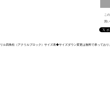
この
買い
リル四角柱（アクリルブロック）サイズ表◆
サイズダウン変更は無料で承っており