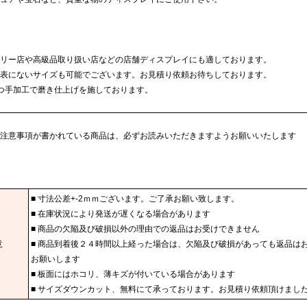
リー店や高級品取り扱い店などの店舗ディスプレイにも適しております。
表にないサイズも可能でございます。お見積り依頼お待ちしております。
つ手加工で磨き仕上げを施しております。
注意事項が書かれている商品は、必ずお読みいただきますようお願いいたします
■ 寸法公差+-2ｍｍございます。ご了承お願い致します。
■ 在庫状況により発送が遅くなる場合があります
■ 商品の欠陥及び破損以外の理由での返品はお受けできません
意
■ 商品到着後２４時間以上経った場合は、欠陥及び破損があっても返品は
お願いします
■ 板面にはホコリ、薄キズが付いている場合があります
■ サイズダウンカット、無料にて承っております。お見積り依頼頂けまし