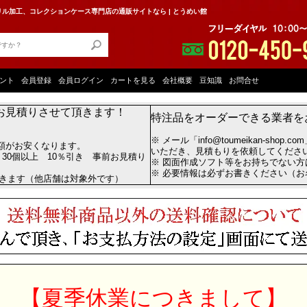
ル加工、コレクションケース専門店の通販サイトなら | とうめい館
ント
会員登録
会員ログイン
カートを見る
会社概要
豆知識
お問合せ
お見積りさせて頂きます！
特注品をオーダーできる業者を
※ メール「info@toumeikan-shop.
額がお安くなります。
いただき、見積もりを依頼してくださ
 30個以上 10％引き 事前お見積り
※ 図面作成ソフト等をお持ちでない
※ 必要情報は必ずお書きください（
だきます（他店舗は対象外です）
【夏季休業につきまして】