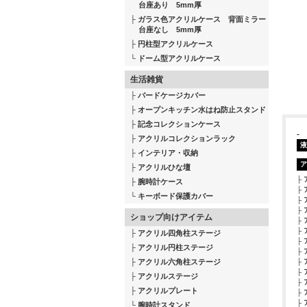
台座あり 5mm厚
ガラス色アクリルケース 背面ミラー
台座なし 5mm厚
円柱型アクリルケース
ドーム型アクリルケース
生活雑貨
バードケージカバー
オープンキッチン水はね防止スタンド
記念コレクションケース
-
アクリルコレクションラック
液
インテリア・収納
ア
アクリルひな壇
腕時計ケース
キーボード保護カバー
ショップ向けアイテム
アクリル四角柱ステージ
アクリル円柱ステージ
アクリル六角柱ステージ
アクリルステージ
アクリルプレート
腕時計スタンド