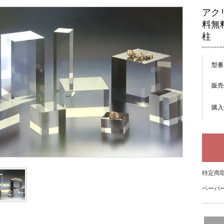
アクリ
料無
柱
型番
販売
購入
特定商取
ペーパー