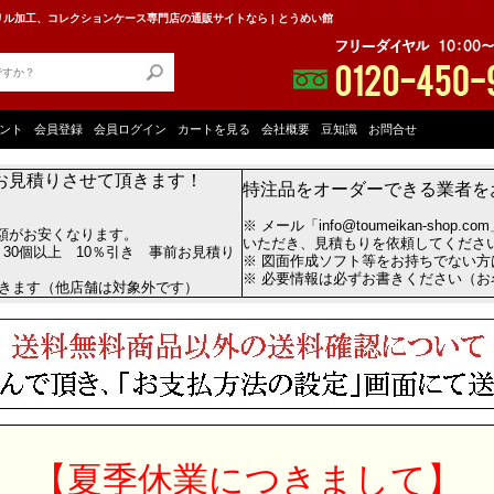
ル加工、コレクションケース専門店の通販サイトなら | とうめい館
ント
会員登録
会員ログイン
カートを見る
会社概要
豆知識
お問合せ
お見積りさせて頂きます！
特注品をオーダーできる業者を
※ メール「info@toumeikan-shop.
額がお安くなります。
いただき、見積もりを依頼してくださ
 30個以上 10％引き 事前お見積り
※ 図面作成ソフト等をお持ちでない
※ 必要情報は必ずお書きください（
だきます（他店舗は対象外です）
【夏季休業につきまして】