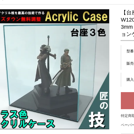
【台
W12
3m
ョン
型番
販売
購入
特定商取
ペーパー