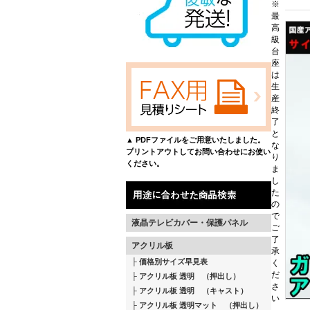
※
最
高
級
台
座
は
生
産
終
了
と
▲ PDFファイルをご用意いたしました。
な
プリントアウトしてお問い合わせにお使い
り
ください。
ま
し
た
の
で
液晶テレビカバー・保護パネル
ご
了
アクリル板
承
価格別サイズ早見表
く
だ
アクリル板 透明 （押出し）
さ
アクリル板 透明 （キャスト）
い
アクリル板 透明マット （押出し）