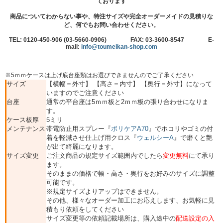
ております
商品についてわからない事や、特注サイズや完全オーダーメイドの見積りな
ど、何でもお問い合わせください。
TEL: 0120-450-906 (03-5660-0906) FAX: 03-3600-8547 E-
mail:
info@toumeikan-shop.com
※5ｍｍケースは上げ底台座類はお選びできませんのでご了承ください
サイズ
【横幅＝外寸】 【高さ＝内寸】 【奥行＝外寸】になって
いますのでご注意ください
台座
通常の平台座は5ｍｍ板と2ｍｍ板の張り合わせになりま
す。
ケース板厚
5ミリ
メンテナンス
帯電防止用スプレー『
ボリケアA70
』でホコリやゴミの付
着を軽減させ仕上げ用クロス『
ウェルシーA
』で磨くと艶
が出て綺麗になります。
サイズ変更
ご注文商品の規定サイズ範囲内でしたら
変更無料
にて承り
ます。
そのままの価格で幅・高さ・奥行をお好みのサイズに調整
可能です。
※規定サイズよりアップはできません。
その他、様々なオーダー加工にお応えします、お気軽に見
積もり依頼をしてください
サイズ変更等の依頼記載場所は、購入途中の
配送設定の入