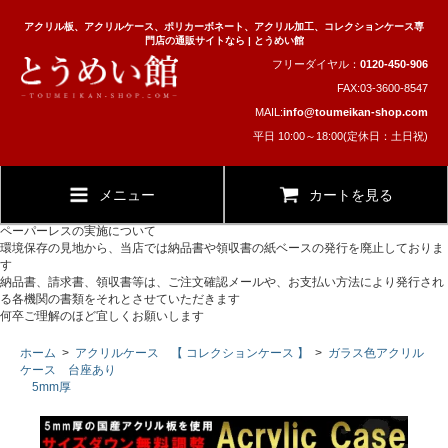
アクリル板、アクリルケース、ポリカーボネート、アクリル加工、コレクションケース専
門店の通販サイトなら | とうめい館
フリーダイヤル：
0120-450-906
FAX:03-3600-8547
MAIL:
info@toumeikan-shop.com
平日 10:00～18:00(定休日：土日祝)
メニュー
カートを見る
ペーパーレスの実施について
環境保存の見地から、当店では納品書や領収書の紙ベースの発行を廃止しておりま
す
納品書、請求書、領収書等は、ご注文確認メールや、お支払い方法により発行され
る各機関の書類をそれとさせていただきます
何卒ご理解のほど宜しくお願いします
ホーム
>
アクリルケース 【 コレクションケース 】
>
ガラス色アクリル
ケース 台座あり
5mm厚