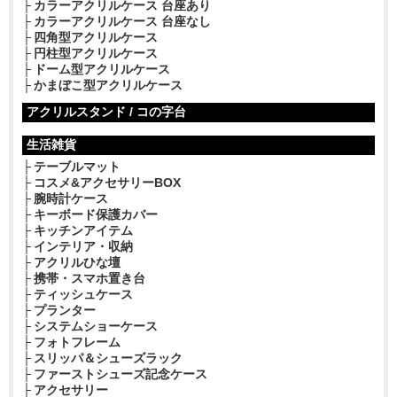
カラーアクリルケース 台座あり
カラーアクリルケース 台座なし
四角型アクリルケース
円柱型アクリルケース
ドーム型アクリルケース
かまぼこ型アクリルケース
アクリルスタンド / コの字台
生活雑貨
テーブルマット
コスメ&アクセサリーBOX
腕時計ケース
キーボード保護カバー
キッチンアイテム
インテリア・収納
アクリルひな壇
携帯・スマホ置き台
ティッシュケース
プランター
システムショーケース
フォトフレーム
スリッパ＆シューズラック
ファーストシューズ記念ケース
アクセサリー