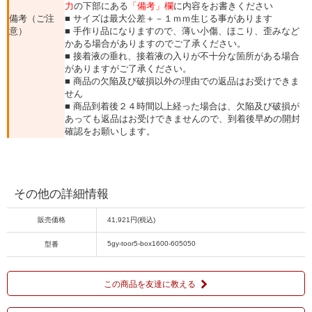
力
の下部にある
「備考」欄
に内容をお書きください
備考（ご注
■ サイズは最大公差＋－１ｍｍ生じる事があります
意）
■ 手作り品になりますので、薄い小傷、ほこり、歪みなど
かある場合がありますのでご了承ください。
■ 接着液の垂れ、接着液の入りが不十分な箇所がある場合
がありますがご了承ください。
■ 商品の欠陥及び破損以外の理由での返品はお受けできま
せん
■ 商品到着後２４時間以上経った場合は、欠陥及び破損が
あっても返品はお受けできませんので、到着後早めの開封
確認をお願いします。
その他の詳細情報
販売価格
41,921円(税込)
5gy-toor5-box1600-605050
型番
この商品を友達に教える