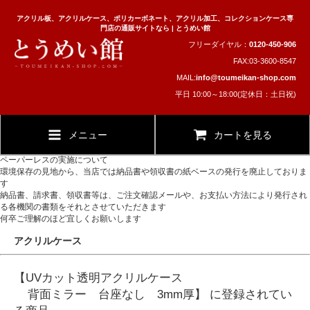
アクリル板、アクリルケース、ポリカーボネート、アクリル加工、コレクションケース専
門店の通販サイトなら | とうめい館
フリーダイヤル：
0120-450-906
FAX:03-3600-8547
MAIL:
info@toumeikan-shop.com
平日 10:00～18:00(定休日：土日祝)
メニュー
カートを見る
ペーパーレスの実施について
環境保存の見地から、当店では納品書や領収書の紙ベースの発行を廃止しておりま
す
納品書、請求書、領収書等は、ご注文確認メールや、お支払い方法により発行され
る各機関の書類をそれとさせていただきます
何卒ご理解のほど宜しくお願いします
アクリルケース
【UVカット透明アクリルケース
背面ミラー 台座なし 3mm厚】 に登録されてい