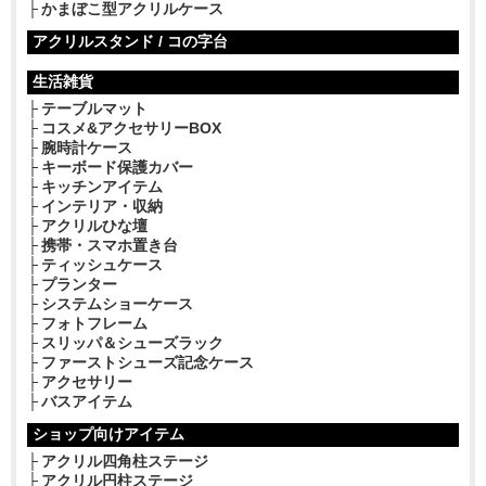
かまぼこ型アクリルケース
アクリルスタンド / コの字台
生活雑貨
テーブルマット
コスメ&アクセサリーBOX
腕時計ケース
キーボード保護カバー
キッチンアイテム
インテリア・収納
アクリルひな壇
携帯・スマホ置き台
ティッシュケース
プランター
システムショーケース
フォトフレーム
スリッパ＆シューズラック
ファーストシューズ記念ケース
アクセサリー
バスアイテム
ショップ向けアイテム
アクリル四角柱ステージ
アクリル円柱ステージ